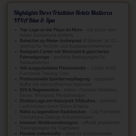
Highlights Ihres Triathlon Hotels Mallorca
VIVA Blue & Spa
Top-Lage an der Playa de Muro
– nur 100 m vom
feinen Sandstrand entfernt
Beheizter 25-Meter-Außenpool
(6 Bahnen, 26 °C) –
optimal für Technik- und Ausdauerschwimmen
Radsport-Center mit Werkstatt & gesicherter
Fahrradgarage
– perfekte Bedingungen für
Radausfahrten
Voll ausgestattetes Fitnessstudio
– Cardio, Kraft,
Functional Training, Core
Professionelle Sportlerverpflegung
– spezielles
Buffet mit nährstoffreichen Optionen
SPA & Regeneration
– Indoor-/Outdoor-Wellness,
Sauna, Whirlpool, Physiotherapie
Direkte Lage am Naturpark S’Albufera
– perfekte
Laufstrecken durch Dünen & Natur
Nähe zu legendären Radstrecken
– Cap Formentor,
Tramuntana-Gebirge & Küstenrouten
Ironman-Wettbewerbsregion
– offiziell anerkannte
Trainingsregion für Triathleten
Flexible Unterkünfte
– ideal für Einzelreisende,