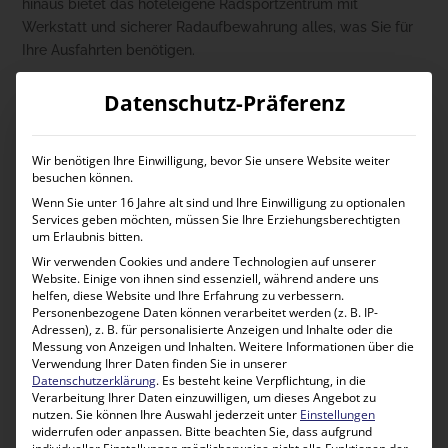
hinaus bietet das hoteleigene Radsportzentrum mit
Werkstatt und sicherer Radaufbewahrung alles, was Sie für
Ihre Ausfahrten benötigen.
Ein hervorragend ausgestattetes Fitnessstudio mit modernen
Datenschutz-Präferenz
Kraft- und Cardio-Geräten, Functional-Training-Zonen und
freien Gewichten sorgt dafür, dass auch das Athletik- und
Regenerationstraining nicht zu kurz kommt. Ergänzt wird das
Wir benötigen Ihre Einwilligung, bevor Sie unsere Website weiter
besuchen können.
Angebot durch ein umfassendes Spa-Erlebnis – mit Indoor-
Wenn Sie unter 16 Jahre alt sind und Ihre Einwilligung zu optionalen
und Outdoor-Bereich, Sauna, Whirlpool und professioneller
Services geben möchten, müssen Sie Ihre Erziehungsberechtigten
Physiotherapie. Damit schaffen Sie ideale Voraussetzungen
um Erlaubnis bitten.
für Ihren
Triathlon Vorbereitungs Saisonstart
.
Wir verwenden Cookies und andere Technologien auf unserer
Website. Einige von ihnen sind essenziell, während andere uns
Das hauseigene Buffet ist speziell auf Sportler ausgerichtet
helfen, diese Website und Ihre Erfahrung zu verbessern.
und bietet energiereiche, gesunde und ausgewogene
Personenbezogene Daten können verarbeitet werden (z. B. IP-
Adressen), z. B. für personalisierte Anzeigen und Inhalte oder die
Ernährung – abgestimmt auf Ihre Trainingsphasen und
Messung von Anzeigen und Inhalten.
Weitere Informationen über die
Bedürfnisse.
Verwendung Ihrer Daten finden Sie in unserer
Datenschutzerklärung
.
Es besteht keine Verpflichtung, in die
Verarbeitung Ihrer Daten einzuwilligen, um dieses Angebot zu
nutzen.
Sie können Ihre Auswahl jederzeit unter
Einstellungen
widerrufen oder anpassen.
Bitte beachten Sie, dass aufgrund