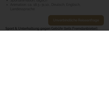
Sportanimation, täglich
Animation: ca. 18.3.-31.10., Deutsch, Englisch,
Landessprache
Unverbindliche Reiseanfrage
Sport & Unterhaltung gegen Gebühr (teils Fremdanbieter):
Billard
Fahrradverleih: im Hotel
Tipps & Hinweise:
Tourismussteuer zahlbar vor Ort
Ideal für Familien:
AKTIVITÄTEN FÜR ALLE
Eis für Kinder am Nachmittag
Umfangreiches Sportprogramm mit Tischtennis, Fußball,
Fitnessraum für Kardio- und Krafttraining, Yoga, Pilates
und Spinning
Billard und Fahrradverleih (kostenpflichtig)