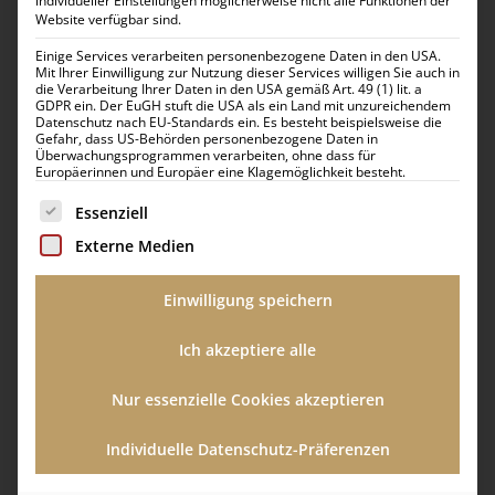
individueller Einstellungen möglicherweise nicht alle Funktionen der
Website verfügbar sind.
Einige Services verarbeiten personenbezogene Daten in den USA.
Mit Ihrer Einwilligung zur Nutzung dieser Services willigen Sie auch in
die Verarbeitung Ihrer Daten in den USA gemäß Art. 49 (1) lit. a
GDPR ein. Der EuGH stuft die USA als ein Land mit unzureichendem
Datenschutz nach EU-Standards ein. Es besteht beispielsweise die
Gefahr, dass US-Behörden personenbezogene Daten in
Überwachungsprogrammen verarbeiten, ohne dass für
Europäerinnen und Europäer eine Klagemöglichkeit besteht.
Es folgt eine Liste der Service-Gruppen, für die eine Einwilli
Essenziell
Externe Medien
Die Region rund um das Triathlonhotel Playa de
Einwilligung speichern
Muro: Radsport-Hotspot mit Meerblick
Ich akzeptiere alle
Die Umgebung des VIVA Blue zählt zu den beliebtesten
Sportregionen der Insel. Direkt an der Bucht von Alcúdia
Nur essenzielle Cookies akzeptieren
gelegen, starten Sie Ihre Radtouren entweder in Richtung der
flachen Ebenen im Inselinneren oder nehmen die
Individuelle Datenschutz-Präferenzen
spektakulären Anstiege ins Tramuntana-Gebirge in Angriff.
Diese Region ist nicht nur bekannt für ihre