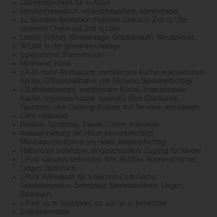
Lademöglichkeit für E-Autos
familienfreundlich, umweltfreundlich, komfortabel
24 Stunden-Rezeption (früheste Check-in Zeit 15 Uhr,
späteste Check-out Zeit 11 Uhr)
Lobby, Aufzug, Klimaanlage, Gepäckraum, Weckdienst
WLAN, in der gesamten Anlage
Spielzimmer, Fernsehraum
Minimarkt, Kiosk
1 À-la-carte-Restaurant: mediterrane Küche, internationale
Küche, Grillspezialitäten, mit Terrasse, (kostenpflichtig)
1 Buffetrestaurant: mediterrane Küche, internationale
Küche, regionale Küche, spezielle Kost (Diätküche,
Gourmet), Live-Cooking-Station, mit Terrasse, klimatisiert
Café, (saisonal)
Poolbar, Sportsbar, Sweet-Corner, (saisonal)
Autovermietung (im Hotel, kostenpflichtig),
Münzwaschautomat (im Hotel, kostenpflichtig)
Hallenbad: beheizbar, eingeschränkter Zugang für Kinder
1 Pool: saisonal betrieben, Wet-Bubble, Sonnenschirme,
Liegen, Badetuch
1 Pool: Relaxpool, für Selection Club Gäste,
Getränkeservice, beheizbar, Sonnenschirme, Liegen,
Badetuch
1 Pool: 25 m Sportpool, ca. 1.2.-30.4., beheizbar
Sonnenterrasse