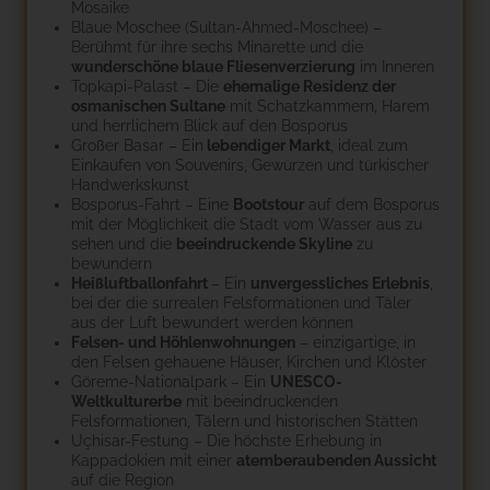
Mosaike
Blaue Moschee (Sultan-Ahmed-Moschee) –
Berühmt für ihre sechs Minarette und die
wunderschöne blaue Fliesenverzierung
im Inneren
Topkapi-Palast – Die
ehemalige Residenz der
osmanischen Sultane
mit Schatzkammern, Harem
und herrlichem Blick auf den Bosporus
Großer Basar – Ein
lebendiger Markt
, ideal zum
Einkaufen von Souvenirs, Gewürzen und türkischer
Handwerkskunst
Bosporus-Fahrt – Eine
Bootstour
auf dem Bosporus
mit der Möglichkeit die Stadt vom Wasser aus zu
sehen und die
beeindruckende Skyline
zu
bewundern
Heißluftballonfahrt
– Ein
unvergessliches Erlebnis
,
bei der die surrealen Felsformationen und Täler
aus der Luft bewundert werden können
Felsen- und Höhlenwohnungen
– einzigartige, in
den Felsen gehauene Häuser, Kirchen und Klöster
Göreme-Nationalpark – Ein
UNESCO-
Weltkulturerbe
mit beeindruckenden
Felsformationen, Tälern und historischen Stätten
Uçhisar-Festung – Die höchste Erhebung in
Kappadokien mit einer
atemberaubenden Aussicht
auf die Region