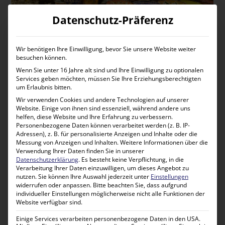
Datenschutz-Präferenz
Wir benötigen Ihre Einwilligung, bevor Sie unsere Website weiter
besuchen können.
Istanbul erleben – Kultur, Geschichte und
Wenn Sie unter 16 Jahre alt sind und Ihre Einwilligung zu optionalen
Services geben möchten, müssen Sie Ihre Erziehungsberechtigten
orientalisches Flair
um Erlaubnis bitten.
Wir verwenden Cookies und andere Technologien auf unserer
Keine
Türkei Rundreise
ist vollständig ohne einen Aufenthalt
Website. Einige von ihnen sind essenziell, während andere uns
helfen, diese Website und Ihre Erfahrung zu verbessern.
in Istanbul. Die einzige Metropole der Welt auf zwei
Personenbezogene Daten können verarbeitet werden (z. B. IP-
Kontinenten verbindet auf einzigartige Weise orientalische
Adressen), z. B. für personalisierte Anzeigen und Inhalte oder die
Traditionen mit modernem Stadtleben und blickt auf eine
Messung von Anzeigen und Inhalten.
Weitere Informationen über die
Verwendung Ihrer Daten finden Sie in unserer
mehr als 2.500-jährige Geschichte zurück.
Datenschutzerklärung
.
Es besteht keine Verpflichtung, in die
Verarbeitung Ihrer Daten einzuwilligen, um dieses Angebot zu
Zwischen der imposanten Hagia Sophia, der Blauen
nutzen.
Sie können Ihre Auswahl jederzeit unter
Einstellungen
Moschee, dem prachtvollen Topkapi-Palast und dem
widerrufen oder anpassen.
Bitte beachten Sie, dass aufgrund
individueller Einstellungen möglicherweise nicht alle Funktionen der
lebhaften Großen Basar entdecken Sie eine Stadt voller
Website verfügbar sind.
Kontraste. Bei einer Bootsfahrt auf dem Bosporus erleben Sie
Istanbul aus einer völlig neuen Perspektive und genießen
Einige Services verarbeiten personenbezogene Daten in den USA.