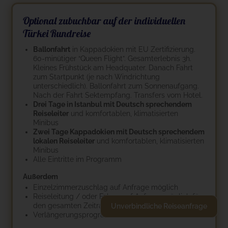
Optional zubuchbar auf der individuellen
Türkei Rundreise
Ballonfahrt
in Kappadokien mit EU Zertifizierung.
60-minütiger “Queen Flight”. Gesamterlebnis 3h.
Kleines Frühstück am Headquater. Danach Fahrt
zum Startpunkt (je nach Windrichtung
unterschiedlich). Ballonfahrt zum Sonnenaufgang.
Nach der Fahrt Sektempfang. Transfers vom Hotel.
Drei Tage in Istanbul mit Deutsch sprechendem
Reiseleiter
und komfortablen, klimatisierten
Minibus
Zwei Tage Kappadokien mit Deutsch sprechendem
lokalen Reiseleiter
und komfortablen, klimatisierten
Minibus
Alle Eintritte im Programm
Außerdem
Einzelzimmerzuschlag auf Anfrage möglich
Reiseleitung / oder Fahrer auf Anfrage möglich für
den gesamten Zeitraum statt Mietwagen
Unverbindliche Reiseanfrage
Verlängerungsprogramme / Badeaufenthalte