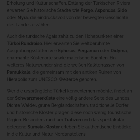
Erholung und Kultur schaffen. Entlang der Türkischen Riviera
erwarten Sie historische Städte wie
Perge
,
Aspendos
,
Side
oder
Myra
, die eindrucksvoll von der bewegten Geschichte
des Landes erzählen.
Auch die türkische Ägäis zählt zu den Höhepunkten einer
Türkei Rundreise
. Hier erwarten Sie weltberühmte
Ausgrabungsstätten wie
Ephesos
,
Pergamon
oder
Didyma
,
charmante Küstenorte sowie malerische Buchten. Ein
weiteres Naturwunder sind die weißen Kalkterrassen von
Pamukkale
, die gemeinsam mit den antiken Ruinen von
Hierapolis zum UNESCO-Welterbe gehören.
Wer die ursprüngliche Türkei kennenlernen möchte, findet an
der
Schwarzmeerküste
eine völlig andere Seite des Landes.
Dichte Wälder, grüne Berglandschaften, traditionelle Dörfer
und historische Klöster prägen diese noch wenig touristische
Region. Besonders rund um
Trabzon
und das spektakulär
gelegene
Sumela-Kloster
erleben Sie authentische Einblicke
in die Kultur und Natur Nordanatoliens.