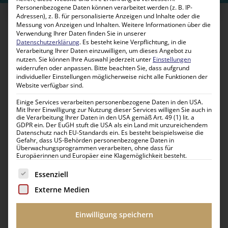
Personenbezogene Daten können verarbeitet werden (z. B. IP-
schönsten Paradiesen
Adressen), z. B. für personalisierte Anzeigen und Inhalte oder die
Messung von Anzeigen und Inhalten.
Weitere Informationen über die
Verwendung Ihrer Daten finden Sie in unserer
Datenschutzerklärung
.
Es besteht keine Verpflichtung, in die
Verarbeitung Ihrer Daten einzuwilligen, um dieses Angebot zu
Zu den Reisen
nutzen.
Sie können Ihre Auswahl jederzeit unter
Einstellungen
widerrufen oder anpassen.
Bitte beachten Sie, dass aufgrund
individueller Einstellungen möglicherweise nicht alle Funktionen der
Entdecken Sie den Reichtum der
Cook Islands
Website verfügbar sind.
mit unseren maßgeschneiderten Erlebnisreisen
Einige Services verarbeiten personenbezogene Daten in den USA.
Mit Ihrer Einwilligung zur Nutzung dieser Services willigen Sie auch in
die Verarbeitung Ihrer Daten in den USA gemäß Art. 49 (1) lit. a
Tauchen Sie ein in die faszinierende Welt des
Urlaub Cook
GDPR ein. Der EuGH stuft die USA als ein Land mit unzureichendem
Datenschutz nach EU-Standards ein. Es besteht beispielsweise die
Islands
und entdecken Sie ein Inselparadies voller
Gefahr, dass US-Behörden personenbezogene Daten in
türkisblauer Lagunen, palmengesäumter Strände und
Überwachungsprogrammen verarbeiten, ohne dass für
Europäerinnen und Europäer eine Klagemöglichkeit besteht.
tropischer Natur. Unsere maßgeschneiderten Reisen
verbinden Entspannung, Abenteuer und authentische
Es folgt eine Liste der Service-Gruppen, für die eine Einwilli
Essenziell
kulturelle Erlebnisse – perfekt auf Ihre Wünsche abgestimmt.
Externe Medien
Die Cook Islands begeistern mit Rarotonga, Aitutaki und den
kleineren Atollen, die mit kristallklarem Wasser, bunten
Einwilligung speichern
Korallenriffen und idyllischen Stränden zum Schnorcheln,