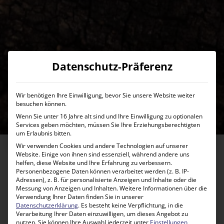
Datenschutz-Präferenz
Wir benötigen Ihre Einwilligung, bevor Sie unsere Website weiter
besuchen können.
Südliches Afrika
Wenn Sie unter 16 Jahre alt sind und Ihre Einwilligung zu optionalen
Services geben möchten, müssen Sie Ihre Erziehungsberechtigten
Urlaub Südliches Afrika – Naturwunder und
um Erlaubnis bitten.
Safari-Abenteuer erleben
Wir verwenden Cookies und andere Technologien auf unserer
Website. Einige von ihnen sind essenziell, während andere uns
helfen, diese Website und Ihre Erfahrung zu verbessern.
Personenbezogene Daten können verarbeitet werden (z. B. IP-
Adressen), z. B. für personalisierte Anzeigen und Inhalte oder die
Zu den Reisen
Messung von Anzeigen und Inhalten.
Weitere Informationen über die
Verwendung Ihrer Daten finden Sie in unserer
Datenschutzerklärung
.
Es besteht keine Verpflichtung, in die
Verarbeitung Ihrer Daten einzuwilligen, um dieses Angebot zu
Individuelle Reisen durch die faszinierende
nutzen.
Sie können Ihre Auswahl jederzeit unter
Einstellungen