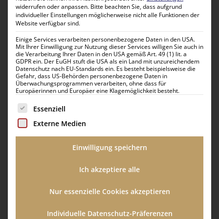
Region des südlichen Kontinents
widerrufen oder anpassen.
Bitte beachten Sie, dass aufgrund
individueller Einstellungen möglicherweise nicht alle Funktionen der
Website verfügbar sind.
Tauchen Sie ein in die faszinierende Welt des
Urlaubs
Südliches Afrika
und erleben Sie eine Region voller
Einige Services verarbeiten personenbezogene Daten in den USA.
Mit Ihrer Einwilligung zur Nutzung dieser Services willigen Sie auch in
beeindruckender Naturlandschaften, vielfältiger Tierwelt und
die Verarbeitung Ihrer Daten in den USA gemäß Art. 49 (1) lit. a
kultureller Schätze. Ob Sie auf Safari gehen, die
GDPR ein. Der EuGH stuft die USA als ein Land mit unzureichendem
Datenschutz nach EU-Standards ein. Es besteht beispielsweise die
atemberaubenden Landschaften erkunden oder die herzliche
Gefahr, dass US-Behörden personenbezogene Daten in
Überwachungsprogrammen verarbeiten, ohne dass für
Gastfreundschaft der Menschen genießen möchten – wir
Europäerinnen und Europäer eine Klagemöglichkeit besteht.
gestalten Ihre perfekte Reise durch diese einzigartige Region.
Es folgt eine Liste der Service-Gruppen, für die eine Einwilli
Essenziell
Das südliche Afrika begeistert mit seinen weltberühmten
Externe Medien
Nationalparks wie dem Kruger-Nationalpark in Südafrika,
dem Etosha-Reservat in Namibia oder dem Chobe-
Nationalpark in Botswana. Hier erwarten Sie unvergessliche
Einwilligung speichern
Tierbeobachtungen bei Safaris, bei denen Löwen, Elefanten,
Ich akzeptiere alle
Nashörner und Giraffen in ihrer natürlichen Umgebung zu
sehen sind. Die abwechslungsreiche Landschaft reicht von
Nur essenzielle Cookies akzeptieren
endlosen Savannen über imposante Gebirgszüge bis hin zu
Wüsten und Küstenlinien.
Individuelle Datenschutz-Präferenzen